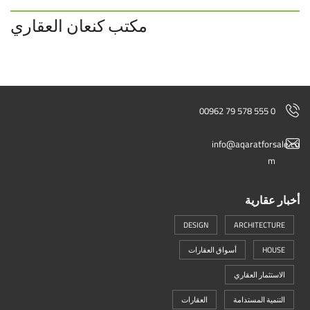
مكتب كنعان العقاري
00962 79 578 555 0
info@aqaratforsale.co
m
أخبار عقارية
DESIGN
ARCHITECTURE
HOUSE
أسواق العقارات
الاستثمار العقاري
التنمية المستدامة
العقارات