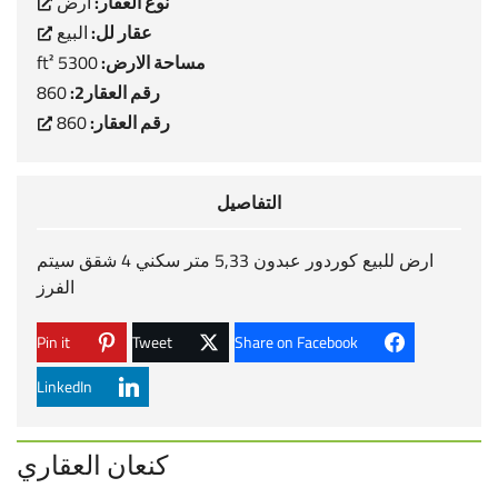
نوع العقار:
ارض
عقار لل:
البيع
مساحة الارض:
5300 ft²
رقم العقار2:
860
رقم العقار:
860
التفاصيل
ارض للبيع كوردور عبدون 5,33 متر سكني 4 شقق سيتم
الفرز
Pin it
Tweet
Share on Facebook
LinkedIn
كنعان العقاري