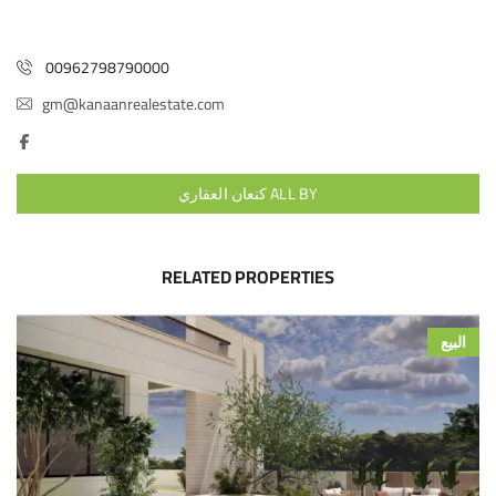
00962798790000
gm@kanaanrealestate.com
ALL BY كنعان العقاري
RELATED PROPERTIES
البيع