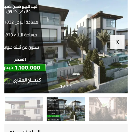
12
/
1