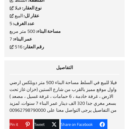
المنطقة:
السلط
نوع العقار:
فيلا
عقار لل:
البيع
عدد الغرف:
5
مساحة البناء:
500 متر مربع
عمر البناء:
7
رقم العقار:
516
التفاصيل
فيلا للبيع في السلط مساحة البناء 500 متر دوبلكس ارضي
واول موقع مميز بالقرب من شارع الستين (خزان غاز تحت
الارض ، غرفة خادمة ، 6 حمامات ، غرفة غسيل ، مصعد )
بسعر مغري جدا 320 الف دينار عمر البناء 7 سنوات. لمزيد
من التفاصيل يرجى التواصل معنا على 00962798790000
Pin it
Tweet
Share on Facebook