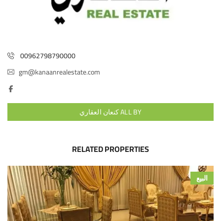
00962798790000
gm@kanaanrealestate.com
ALL BY كنعان العقاري
RELATED PROPERTIES
البيع