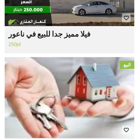
فيلا مميز جدا للبيع في ناعور
250jd
البيع