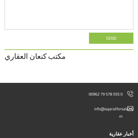
SEND
مكتب كنعان العقاري
00962 79 578 555 0
info@aqaratforsale.co
m
أخبار عقارية