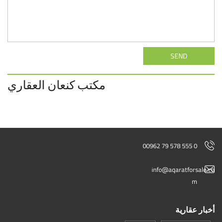
SEND
مكتب كنعان العقاري
00962 79 578 555 0
info@aqaratforsale.co
m
أخبار عقارية