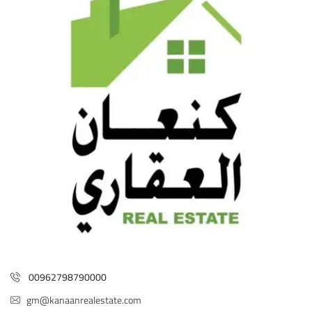
00962798790000
gm@kanaanrealestate.com