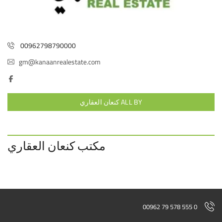
00962798790000
gm@kanaanrealestate.com
ALL BY كنعان العقاري
مكتب كنعان العقاري
00962 79 578 555 0