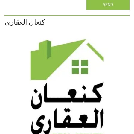
SEND
كنعان العقاري