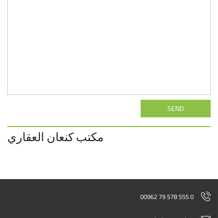
SEND
مكتب كنعان العقاري
00962 79 578 555 0