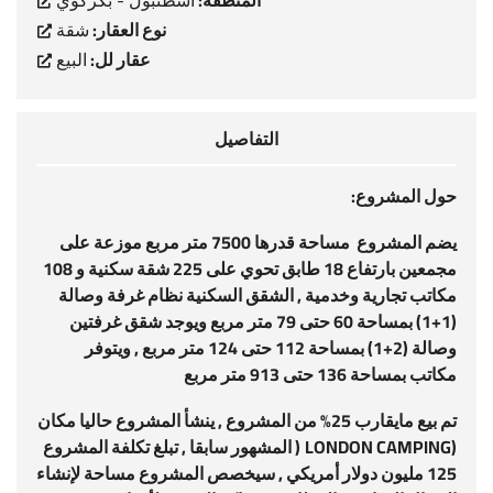
المنطقة:
اسطنبول - بكركوي
نوع العقار:
شقة
عقار لل:
البيع
التفاصيل
حول المشروع:
يضم المشروع مساحة قدرها 7500 متر مربع موزعة على
مجمعين بارتفاع 18 طابق تحوي على 225 شقة سكنية و 108
مكاتب تجارية وخدمية , الشقق السكنية نظام غرفة وصالة
(1+1) بمساحة 60 حتى 79 متر مربع ويوجد شقق غرفتين
وصالة (2+1) بمساحة 112 حتى 124 متر مربع , ويتوفر
مكاتب بمساحة 136 حتى 913 متر مربع
تم بيع مايقارب 25% من المشروع , ينشأ المشروع حاليا مكان
(
LONDON CAMPING
(
المشهور سابقا , تبلغ تكلفة المشروع
125 مليون دولار أمريكي , سيخصص المشروع مساحة لإنشاء