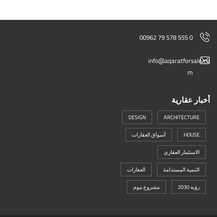
00962 79 578 555 0
info@aqaratforsale.co
m
أخبار عقارية
DESIGN
ARCHITECTURE
HOUSE
أسواق العقارات
الاستثمار العقاري
التنمية المستدامة
العقارات
رؤية 2030
مشروع نيوم