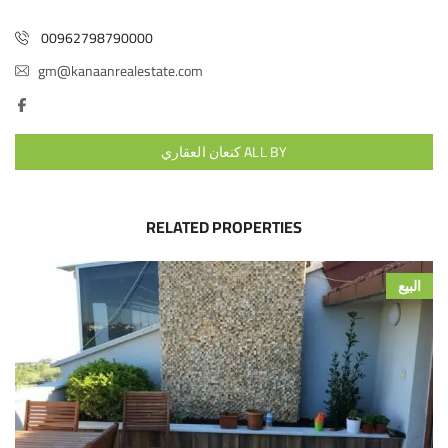
00962798790000
gm@kanaanrealestate.com
ALL BY كنعان العقاري
RELATED PROPERTIES
البيع