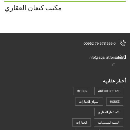
مكتب كنعان العقاري
00962 79 578 555 0
info@aqaratforsale.co
m
أخبار عقارية
DESIGN
ARCHITECTURE
HOUSE
أسواق العقارات
الاستثمار العقاري
التنمية المستدامة
العقارات